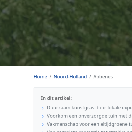
Home
Noord-Holland
Abbenes
In dit artikel:
Duurzaam kunstgras door lokale expe
Voorkom een onverzorgde tuin met de 
Vakmanschap voor een altijdgroene t