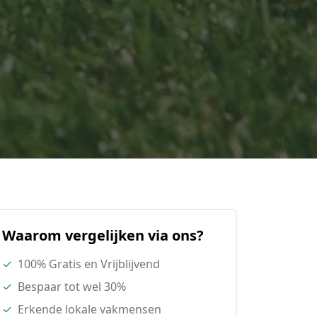
Waarom vergelijken via ons?
✓
100% Gratis en Vrijblijvend
✓
Bespaar tot wel 30%
✓
Erkende lokale vakmensen