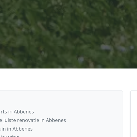
rts in Abbenes
juiste renovatie in Abbenes
uin in Abbenes