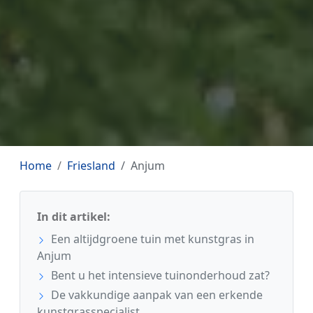
Home
Friesland
Anjum
In dit artikel:
Een altijdgroene tuin met kunstgras in
Anjum
Bent u het intensieve tuinonderhoud zat?
De vakkundige aanpak van een erkende
kunstgrasspecialist