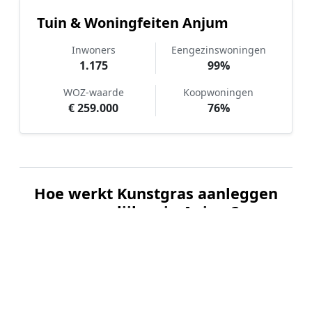
Tuin & Woningfeiten Anjum
Inwoners
Eengezinswoningen
1.175
99%
WOZ-waarde
Koopwoningen
€ 259.000
76%
Hoe werkt Kunstgras aanleggen
vergelijken in Anjum?
📝
1. Plaats uw aanvraag