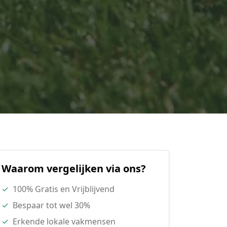
Waarom vergelijken via ons?
✓
100% Gratis en Vrijblijvend
✓
Bespaar tot wel 30%
✓
Erkende lokale vakmensen