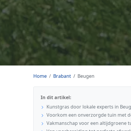
Home
Brabant
Beugen
In dit artikel:
Kunstgras door lokale experts in Beu
Voorkom een onverzorgde tuin met de 
Vakmanschap voor een altijdgroene t