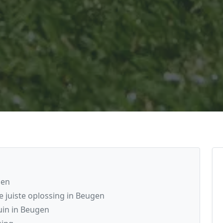
gen
juiste oplossing in Beugen
uin in Beugen