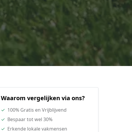
Waarom vergelijken via ons?
✓
100% Gratis en Vrijblijvend
✓
Bespaar tot wel 30%
✓
Erkende lokale vakmensen