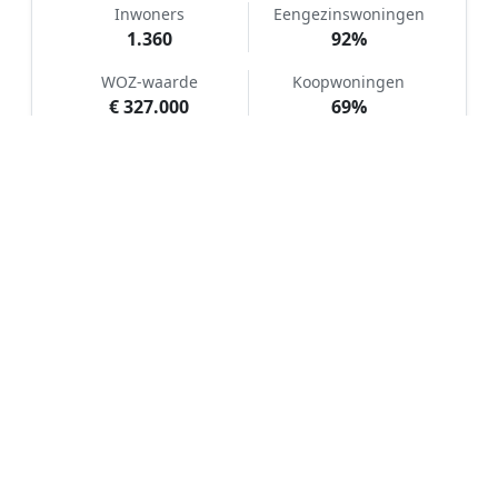
Inwoners
Eengezinswoningen
1.360
92%
WOZ-waarde
Koopwoningen
€ 327.000
69%
Hoe werkt Kunstgras aanleggen
vergelijken in Blokzijl?
📝
1. Plaats uw aanvraag
Vul uw wensen in en beschrijf kort uw tuin en
gewenste kunstgrastype. Dit is 100% gratis en
vrijblijvend.