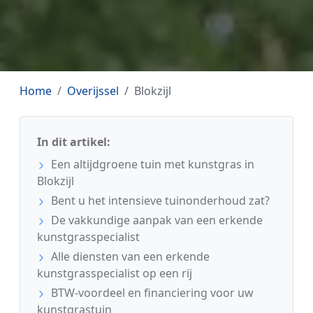
Home
Overijssel
Blokzijl
In dit artikel:
Een altijdgroene tuin met kunstgras in
Blokzijl
Bent u het intensieve tuinonderhoud zat?
De vakkundige aanpak van een erkende
kunstgrasspecialist
Alle diensten van een erkende
kunstgrasspecialist op een rij
BTW-voordeel en financiering voor uw
kunstgrastuin