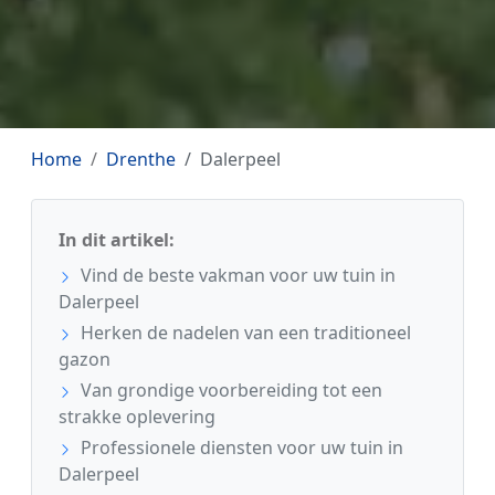
Home
Drenthe
Dalerpeel
In dit artikel:
Vind de beste vakman voor uw tuin in
Dalerpeel
Herken de nadelen van een traditioneel
gazon
Van grondige voorbereiding tot een
strakke oplevering
Professionele diensten voor uw tuin in
Dalerpeel