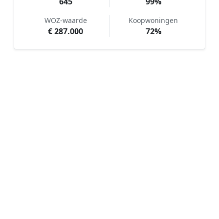
645
99%
WOZ-waarde
Koopwoningen
€ 287.000
72%
Hoe werkt Kunstgras aanleggen
vergelijken in Dalerpeel?
📝
1. Plaats uw aanvraag
Vul uw wensen in en beschrijf kort uw tuin en
gewenste kunstgrastype. Dit is 100% gratis en
vrijblijvend.