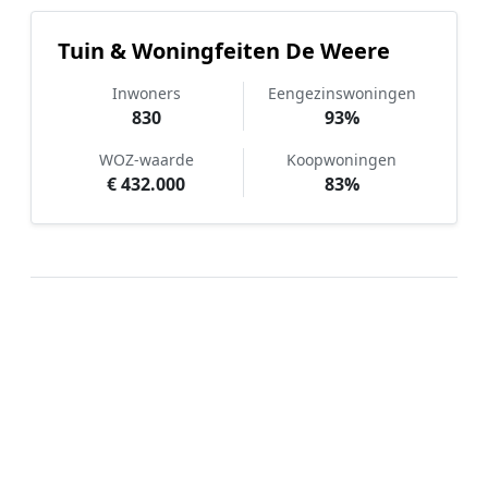
Tuin & Woningfeiten De Weere
Inwoners
Eengezinswoningen
830
93%
WOZ-waarde
Koopwoningen
€ 432.000
83%
Hoe werkt Kunstgras aanleggen
vergelijken in De Weere?
📝