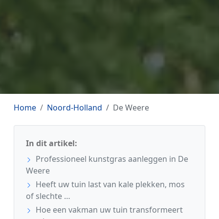
Home
Noord-Holland
De Weere
In dit artikel:
Professioneel kunstgras aanleggen in De
Weere
Heeft uw tuin last van kale plekken, mos
of slechte …
Hoe een vakman uw tuin transformeert