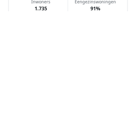
Inwoners
Eengezinswoningen
1.735
91%
WOZ-waarde
Koopwoningen
€ 318.000
61%
Hoe werkt Kunstgras aanleggen
vergelijken in Den Bommel?
📝
1. Plaats uw aanvraag
Vul uw wensen in en beschrijf kort uw tuin en
gewenste kunstgrastype. Dit is 100% gratis en
vrijblijvend.