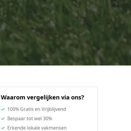
Waarom vergelijken via ons?
✓
100% Gratis en Vrijblijvend
✓
Bespaar tot wel 30%
✓
Erkende lokale vakmensen