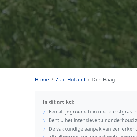
Home
Zuid-Holland
Den Haag
In dit artikel:
Een altijdgroene tuin met kunstgras 
Bent u het intensieve tuinonderhoud 
De vakkundige aanpak van een erkend