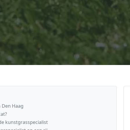
in Den Haag
zat?
e kunstgrasspecialist