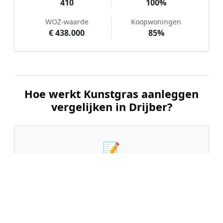
410
100%
WOZ-waarde
Koopwoningen
€ 438.000
85%
Hoe werkt Kunstgras aanleggen
vergelijken in Drijber?
📝
1. Plaats uw aanvraag
Vul uw wensen in en beschrijf kort uw tuin en
gewenste kunstgrastype. Dit is 100% gratis en
vrijblijvend.