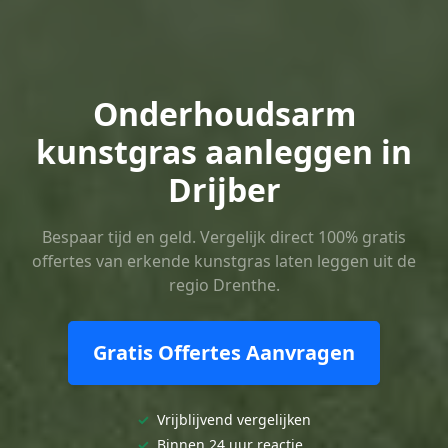
Onderhoudsarm
kunstgras aanleggen in
Drijber
Bespaar tijd en geld. Vergelijk direct 100% gratis
offertes van erkende kunstgras laten leggen uit de
regio Drenthe.
Gratis Offertes Aanvragen
✓
Vrijblijvend vergelijken
✓
Binnen 24 uur reactie