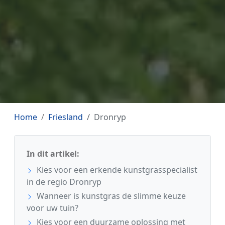
Home
Friesland
Dronryp
In dit artikel:
Kies voor een erkende kunstgrasspecialist
in de regio Dronryp
Wanneer is kunstgras de slimme keuze
voor uw tuin?
Kies voor een duurzame oplossing met