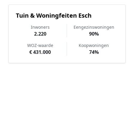
Tuin & Woningfeiten Esch
Inwoners
Eengezinswoningen
2.220
90%
WOZ-waarde
Koopwoningen
€ 431.000
74%
Hoe werkt Kunstgras aanleggen
vergelijken in Esch?
📝