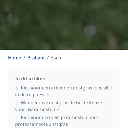
Home
Brabant
Esch
In dit artikel:
Kies voor een erkende kunstgrasspecialist
in de regio Esch
Wanneer is kunstgras de beste keuze
voor uw gezinstuin?
Kies voor een veilige gezinstuin met
professioneel kunstgras