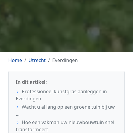
Home
Utrecht
Everdingen
In dit artikel:
Professioneel kunstgras aanleggen in
Everdingen
Wacht u al lang op een groene tuin bij uw
…
Hoe een vakman uw nieuwbouwtuin snel
transformeert