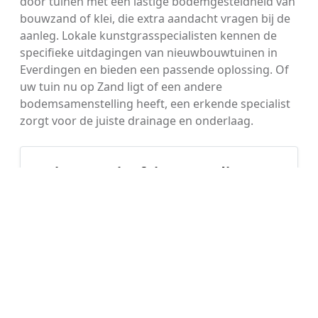
door tuinen met een lastige bodemgesteldheid van
bouwzand of klei, die extra aandacht vragen bij de
aanleg. Lokale kunstgrasspecialisten kennen de
specifieke uitdagingen van nieuwbouwtuinen in
Everdingen en bieden een passende oplossing. Of
uw tuin nu op Zand ligt of een andere
bodemsamenstelling heeft, een erkende specialist
zorgt voor de juiste drainage en onderlaag.
Tuin & Woningfeiten Everdingen
Inwoners
Eengezinswoningen
1.165
99%
WOZ-waarde
Koopwoningen
€ 419.000
77%