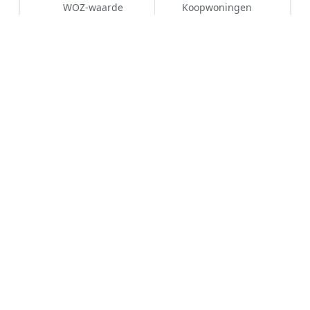
WOZ-waarde
Koopwoningen
€ 479.000
71%
Hoe werkt Kunstgras aanleggen
vergelijken in Geffen?
📝
1. Plaats uw aanvraag
Vul uw wensen in en beschrijf kort uw tuin en
gewenste kunstgrastype. Dit is 100% gratis en
vrijblijvend.