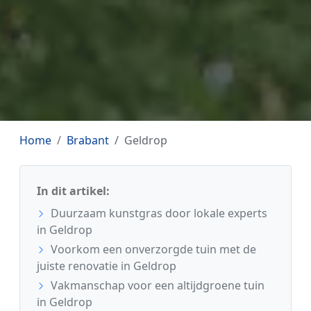
Home
Brabant
Geldrop
In dit artikel:
Duurzaam kunstgras door lokale experts
in Geldrop
Voorkom een onverzorgde tuin met de
juiste renovatie in Geldrop
Vakmanschap voor een altijdgroene tuin
in Geldrop