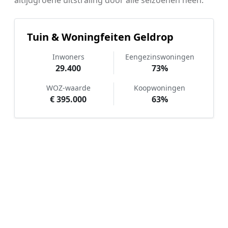
Tuin & Woningfeiten Geldrop
Inwoners
Eengezinswoningen
29.400
73%
WOZ-waarde
Koopwoningen
€ 395.000
63%
Hoe werkt Kunstgras aanleggen
vergelijken in Geldrop?
📝