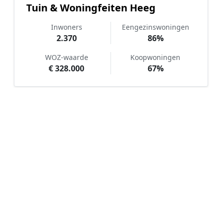
Tuin & Woningfeiten Heeg
Inwoners
Eengezinswoningen
2.370
86%
WOZ-waarde
Koopwoningen
€ 328.000
67%
Hoe werkt Kunstgras aanleggen
vergelijken in Heeg?
📝
1. Plaats uw aanvraag
Vul uw wensen in en beschrijf kort uw tuin en