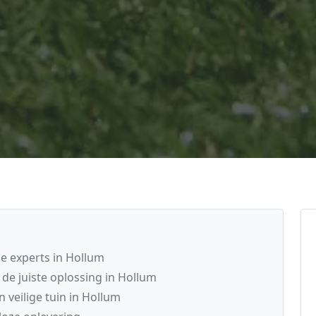
 experts in Hollum
e juiste oplossing in Hollum
veilige tuin in Hollum