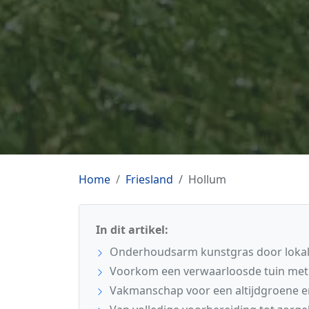
Home
Friesland
Hollum
In dit artikel:
Onderhoudsarm kunstgras door lokale
Voorkom een verwaarloosde tuin met d
Vakmanschap voor een altijdgroene en 