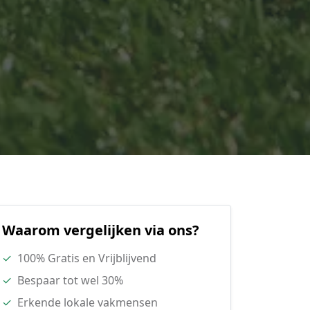
Waarom vergelijken via ons?
✓
100% Gratis en Vrijblijvend
✓
Bespaar tot wel 30%
✓
Erkende lokale vakmensen