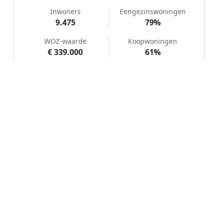
Inwoners
Eengezinswoningen
9.475
79%
WOZ-waarde
Koopwoningen
€ 339.000
61%
Hoe werkt Kunstgras aanleggen
vergelijken in Hoogerheide?
📝
1. Plaats uw aanvraag
Vul uw wensen in en beschrijf kort uw tuin en
gewenste kunstgrastype. Dit is 100% gratis en