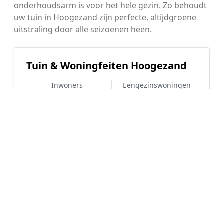
onderhoudsarm is voor het hele gezin. Zo behoudt
uw tuin in Hoogezand zijn perfecte, altijdgroene
uitstraling door alle seizoenen heen.
Tuin & Woningfeiten Hoogezand
Inwoners
Eengezinswoningen
22.085
79%
WOZ-waarde
Koopwoningen
€ 295.000
62%
Hoe werkt Kunstgras aanleggen
vergelijken in Hoogezand?