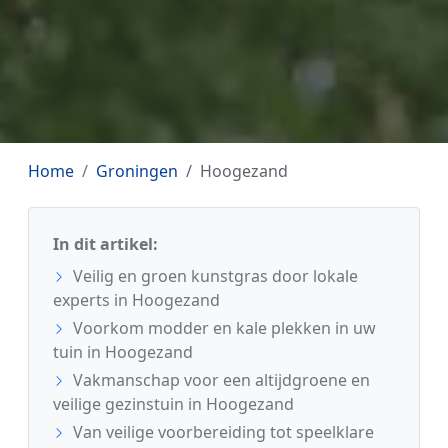
Home
Groningen
Hoogezand
In dit artikel:
Veilig en groen kunstgras door lokale
experts in Hoogezand
Voorkom modder en kale plekken in uw
tuin in Hoogezand
Vakmanschap voor een altijdgroene en
veilige gezinstuin in Hoogezand
Van veilige voorbereiding tot speelklare