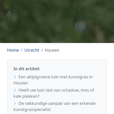
Home
Utrecht
Houten
In dit artikel:
Een altijdgroene tuin met kunstgras in
Houten
Heeft uw tuin last van schaduw, mos of
kale plekken?
De vakkundige aanpak van een erkende
kunstgrasspecialist