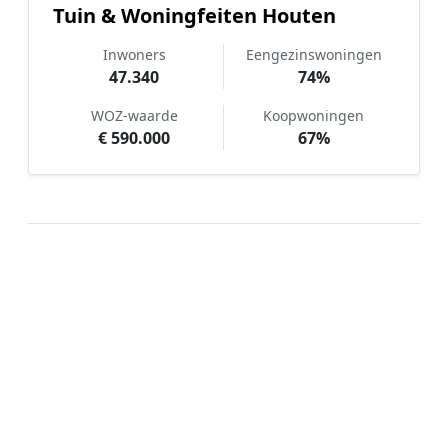
Tuin & Woningfeiten Houten
Inwoners
Eengezinswoningen
47.340
74%
WOZ-waarde
Koopwoningen
€ 590.000
67%
Hoe werkt Kunstgras aanleggen
vergelijken in Houten?
📝
1. Plaats uw aanvraag
Vul uw wensen in en beschrijf kort uw tuin en