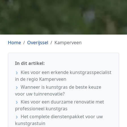
Home
Overijssel
Kamperveen
In dit artikel:
Kies voor een erkende kunstgrasspecialist
in de regio Kamperveen
Wanneer is kunstgras de beste keuze
voor uw tuinrenovatie?
Kies voor een duurzame renovatie met
professioneel kunstgras
Het complete dienstenpakket voor uw
kunstgrastuin