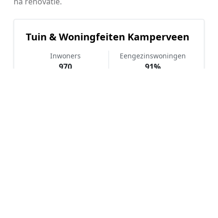
na renovatie.
Tuin & Woningfeiten Kamperveen
Inwoners
Eengezinswoningen
970
91%
WOZ-waarde
Koopwoningen
€ 558.000
91%
Hoe werkt Kunstgras aanleggen
vergelijken in Kamperveen?
📝