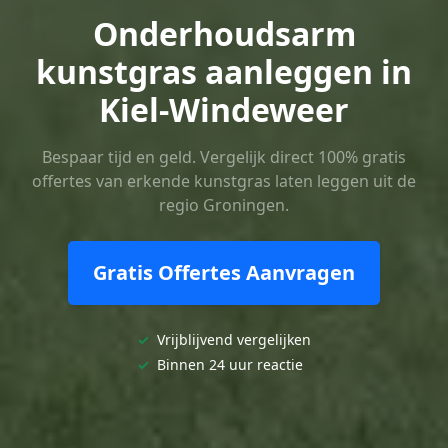
Onderhoudsarm
kunstgras aanleggen in
Kiel-Windeweer
Bespaar tijd en geld. Vergelijk direct 100% gratis
offertes van erkende kunstgras laten leggen uit de
regio Groningen.
Gratis Offertes Aanvragen
✓
Vrijblijvend vergelijken
✓
Binnen 24 uur reactie