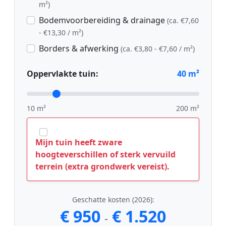
m²)
Bodemvoorbereiding & drainage
(ca. €7,60
- €13,30 / m²)
Borders & afwerking
(ca. €3,80 - €7,60 / m²)
Oppervlakte tuin:
40
m²
10 m²
200 m²
Mijn tuin heeft zware
hoogteverschillen of sterk vervuild
terrein (extra grondwerk vereist).
Geschatte kosten (2026):
€ 950
€ 1.520
-