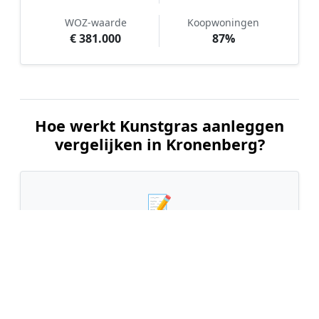
WOZ-waarde
Koopwoningen
€ 381.000
87%
Hoe werkt Kunstgras aanleggen
vergelijken in Kronenberg?
📝
1. Plaats uw aanvraag
Vul uw wensen in en beschrijf kort uw tuin en
gewenste kunstgrastype. Dit is 100% gratis en
vrijblijvend.