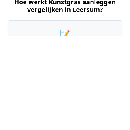
Hoe werkt Kunstgras aanleggen
vergelijken in Leersum?
📝
1. Plaats uw aanvraag
Vul uw wensen in en beschrijf kort uw tuin en
gewenste kunstgrastype. Dit is 100% gratis en
vrijblijvend.
🤝
2. Ontvang offertes
Kom in contact met maximaal 3 erkende en
gecontroleerde kunstgrasleggers uit regio