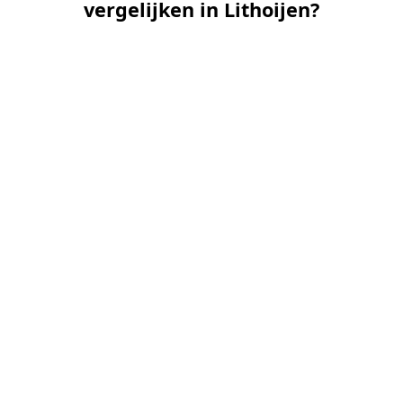
vergelijken in Lithoijen?
📝
1. Plaats uw aanvraag
Vul uw wensen in en beschrijf kort uw tuin en
gewenste kunstgrastype. Dit is 100% gratis en
vrijblijvend.
🤝
2. Ontvang offertes
Kom in contact met maximaal 3 erkende en
gecontroleerde kunstgrasleggers uit regio
Lithoijen.