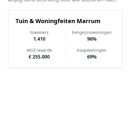
Tuin & Woningfeiten Marrum
Inwoners
Eengezinswoningen
1.410
96%
WOZ-waarde
Koopwoningen
€ 255.000
69%
Hoe werkt Kunstgras aanleggen
vergelijken in Marrum?
📝