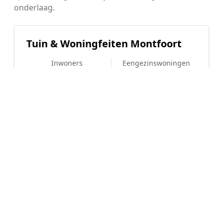
onderlaag.
Tuin & Woningfeiten Montfoort
Inwoners
Eengezinswoningen
9.920
84%
WOZ-waarde
Koopwoningen
€ 443.000
74%
Hoe werkt Kunstgras aanleggen
vergelijken in Montfoort?
📝