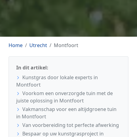
Home
Utrecht
Montfoort
In dit artikel:
Kunstgras door lokale experts in
Montfoort
Voorkom een onverzorgde tuin met de
juiste oplossing in Montfoort
Vakmanschap voor een altijdgroene tuin
in Montfoort
Van voorbereiding tot perfecte afwerking
Bespaar op uw kunstgrasproject in