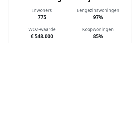
Inwoners
Eengezinswoningen
775
97%
WOZ-waarde
Koopwoningen
€ 548.000
85%
Hoe werkt Kunstgras aanleggen
vergelijken in Nijbroek?
📝
1. Plaats uw aanvraag
Vul uw wensen in en beschrijf kort uw tuin en
gewenste kunstgrastype. Dit is 100% gratis en