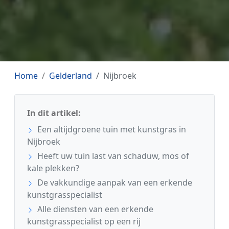
Home
Gelderland
Nijbroek
In dit artikel:
Een altijdgroene tuin met kunstgras in
Nijbroek
Heeft uw tuin last van schaduw, mos of
kale plekken?
De vakkundige aanpak van een erkende
kunstgrasspecialist
Alle diensten van een erkende
kunstgrasspecialist op een rij