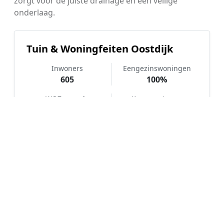
zorgt voor de juiste drainage en een veilige
onderlaag.
Tuin & Woningfeiten Oostdijk
Inwoners
Eengezinswoningen
605
100%
WOZ-waarde
Koopwoningen
€ 360.000
91%
Hoe werkt Kunstgras aanleggen
vergelijken in Oostdijk?