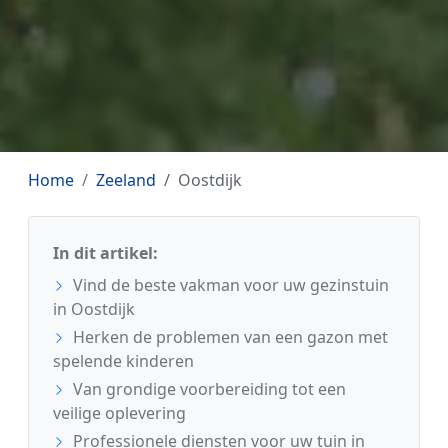
Home
Zeeland
Oostdijk
In dit artikel:
Vind de beste vakman voor uw gezinstuin
in Oostdijk
Herken de problemen van een gazon met
spelende kinderen
Van grondige voorbereiding tot een
veilige oplevering
Professionele diensten voor uw tuin in