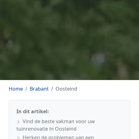
Home
Brabant
Oosteind
In dit artikel:
Vind de beste vakman voor uw
tuinrenovatie in Oosteind
Herken de problemen van een