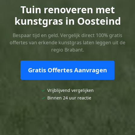
Tuin renoveren met
kunstgras in Oosteind
Bespaar tijd en geld. Vergelijk direct 100% gratis
offertes van erkende kunstgras laten leggen uit de
regio Brabant.
Gratis Offertes Aanvragen
✓
Vrijblijvend vergelijken
✓
Binnen 24 uur reactie