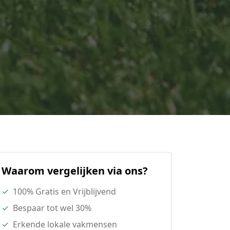
Waarom vergelijken via ons?
✓
100% Gratis en Vrijblijvend
✓
Bespaar tot wel 30%
✓
Erkende lokale vakmensen