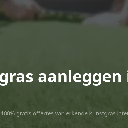
tgras aanleggen 
ct 100% gratis offertes van erkende kunstgras late