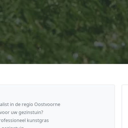
list in de regio Oostvoorne
voor uw gezinstuin?
professioneel kunstgras