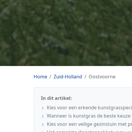
Home
Zuid-Holland
Oostvoorne
In dit artikel:
Kies voor een erkende kunstgrasspecia
Wanneer is kunstgras de beste keuze 
Kies voor een veilige gezinstuin met 