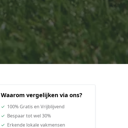
Waarom vergelijken via ons?
✓
100% Gratis en Vrijblijvend
✓
Bespaar tot wel 30%
✓
Erkende lokale vakmensen