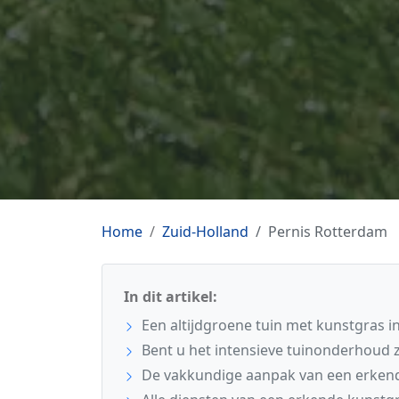
Home
Zuid-Holland
Pernis Rotterdam
In dit artikel:
Een altijdgroene tuin met kunstgras i
Bent u het intensieve tuinonderhoud 
De vakkundige aanpak van een erkend