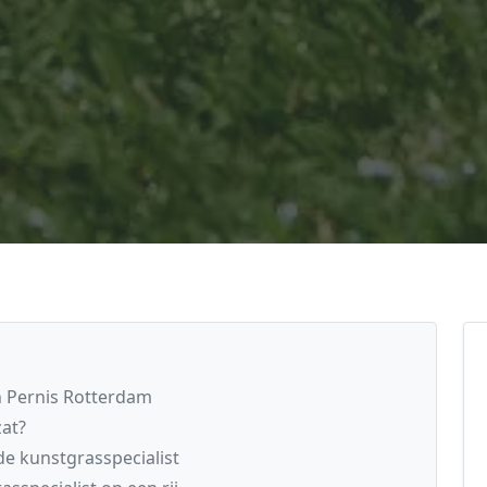
n Pernis Rotterdam
zat?
e kunstgrasspecialist