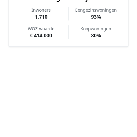
Inwoners
Eengezinswoningen
1.710
93%
WOZ-waarde
Koopwoningen
€ 414.000
80%
Hoe werkt Kunstgras aanleggen
vergelijken in Rijkevoort?
📝
1. Plaats uw aanvraag
Vul uw wensen in en beschrijf kort uw tuin en
gewenste kunstgrastype. Dit is 100% gratis en