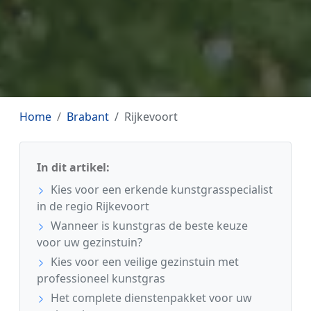
Home
Brabant
Rijkevoort
In dit artikel:
Kies voor een erkende kunstgrasspecialist
in de regio Rijkevoort
Wanneer is kunstgras de beste keuze
voor uw gezinstuin?
Kies voor een veilige gezinstuin met
professioneel kunstgras
Het complete dienstenpakket voor uw