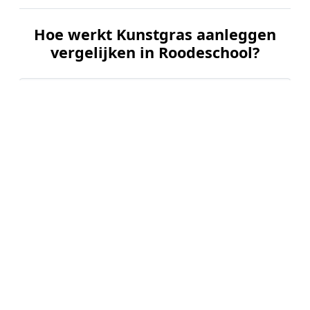
Hoe werkt Kunstgras aanleggen
vergelijken in Roodeschool?
📝
1. Plaats uw aanvraag
Vul uw wensen in en beschrijf kort uw tuin en
gewenste kunstgrastype. Dit is 100% gratis en
vrijblijvend.
🤝
2. Ontvang offertes