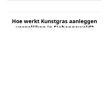
Hoe werkt Kunstgras aanleggen
vergelijken in Siebengewald?
📝
1. Plaats uw aanvraag
Vul uw wensen in en beschrijf kort uw tuin en
gewenste kunstgrastype. Dit is 100% gratis en
vrijblijvend.
🤝