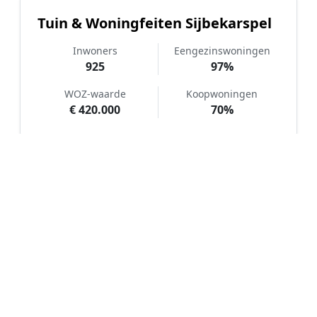
Tuin & Woningfeiten Sijbekarspel
Inwoners
Eengezinswoningen
925
97%
WOZ-waarde
Koopwoningen
€ 420.000
70%
Hoe werkt Kunstgras aanleggen
vergelijken in Sijbekarspel?
📝
1. Plaats uw aanvraag