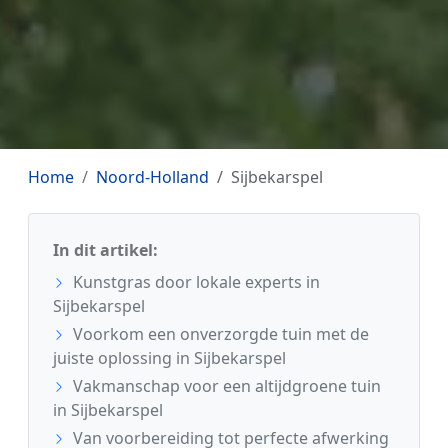
Home
Noord-Holland
Sijbekarspel
In dit artikel:
Kunstgras door lokale experts in
Sijbekarspel
Voorkom een onverzorgde tuin met de
juiste oplossing in Sijbekarspel
Vakmanschap voor een altijdgroene tuin
in Sijbekarspel
Van voorbereiding tot perfecte afwerking