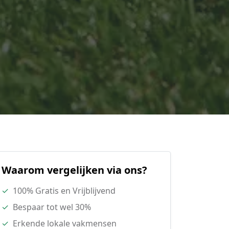
Waarom vergelijken via ons?
✓
100% Gratis en Vrijblijvend
✓
Bespaar tot wel 30%
✓
Erkende lokale vakmensen