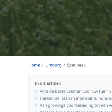
Home
Limburg
Spaubeek
In dit artikel:
Vind de beste vakman voor uw tuin i
Herken de last van intensief tuinond
Van grondige voorbereiding tot een ve