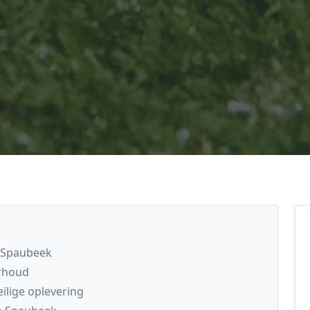
n Spaubeek
erhoud
ilige oplevering