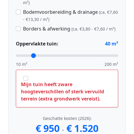
m²)
Bodemvoorbereiding & drainage
(ca. €7,60
- €13,30 / m²)
Borders & afwerking
(ca. €3,80 - €7,60 / m²)
Oppervlakte tuin:
40
m²
10 m²
200 m²
Mijn tuin heeft zware
hoogteverschillen of sterk vervuild
terrein (extra grondwerk vereist).
Geschatte kosten (2026):
€ 950
€ 1.520
-