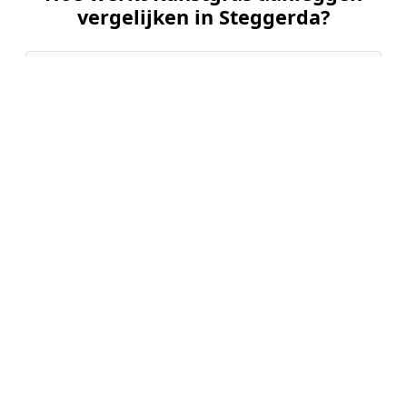
vergelijken in Steggerda?
📝
1. Plaats uw aanvraag
Vul uw wensen in en beschrijf kort uw tuin en
gewenste kunstgrastype. Dit is 100% gratis en
vrijblijvend.
🤝
2. Ontvang offertes
Kom in contact met maximaal 3 erkende en
gecontroleerde kunstgrasleggers uit regio
Steggerda.