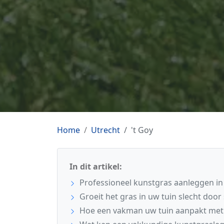
Home
Utrecht
't Goy
In dit artikel:
Professioneel kunstgras aanleggen in 
Groeit het gras in uw tuin slecht doo
Hoe een vakman uw tuin aanpakt met