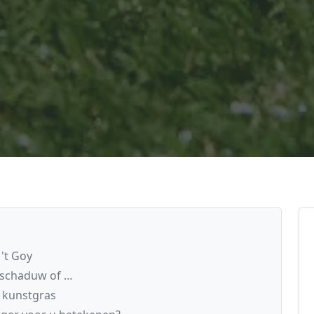
't Goy
r schaduw of …
 kunstgras