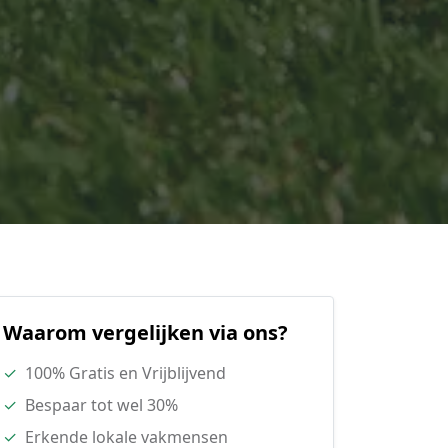
Waarom vergelijken via ons?
✓
100% Gratis en Vrijblijvend
✓
Bespaar tot wel 30%
✓
Erkende lokale vakmensen