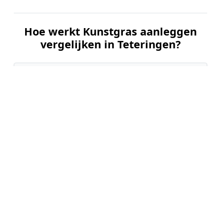
Hoe werkt Kunstgras aanleggen
vergelijken in Teteringen?
📝
1. Plaats uw aanvraag
Vul uw wensen in en beschrijf kort uw tuin en
gewenste kunstgrastype. Dit is 100% gratis en
vrijblijvend.
🤝
2. Ontvang offertes