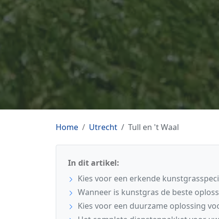
Home
Utrecht
Tull en 't Waal
In dit artikel:
Kies voor een erkende kunstgrasspecial
Wanneer is kunstgras de beste oploss
Kies voor een duurzame oplossing voo