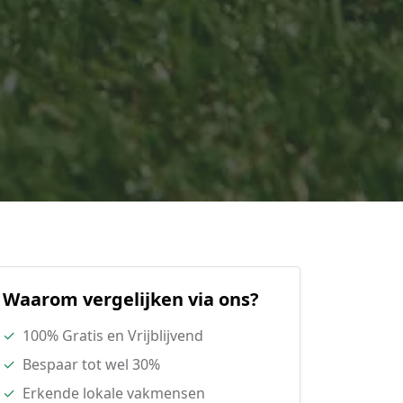
Waarom vergelijken via ons?
✓
100% Gratis en Vrijblijvend
✓
Bespaar tot wel 30%
✓
Erkende lokale vakmensen