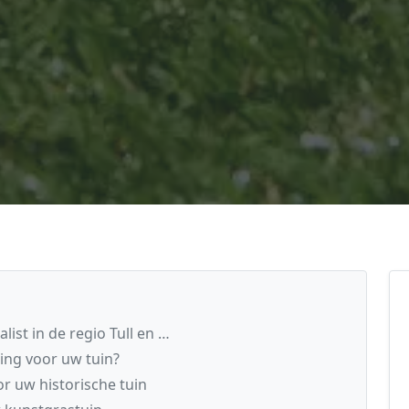
ist in de regio Tull en …
ing voor uw tuin?
r uw historische tuin