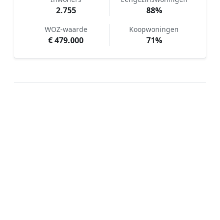
2.755
88%
WOZ-waarde
Koopwoningen
€ 479.000
71%
Hoe werkt Kunstgras aanleggen
vergelijken in Vinkel?
📝
1. Plaats uw aanvraag
Vul uw wensen in en beschrijf kort uw tuin en
gewenste kunstgrastype. Dit is 100% gratis en
vrijblijvend.