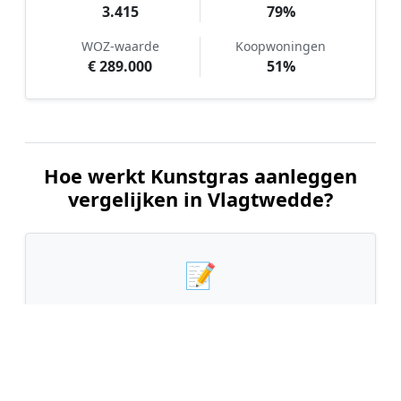
3.415
79%
WOZ-waarde
Koopwoningen
€ 289.000
51%
Hoe werkt Kunstgras aanleggen
vergelijken in Vlagtwedde?
📝
1. Plaats uw aanvraag
Vul uw wensen in en beschrijf kort uw tuin en
gewenste kunstgrastype. Dit is 100% gratis en
vrijblijvend.