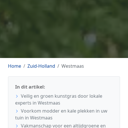
Home
Zuid-Holland
Westmaas
In dit artikel:
Veilig en groen kunstgras door lokale
experts in Westmaas
Voorkom modder en kale plekken in uw
tuin in Westmaas
Vakmanschap voor een altijdgroene en