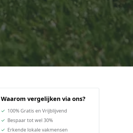
Waarom vergelijken via ons?
✓
100% Gratis en Vrijblijvend
✓
Bespaar tot wel 30%
✓
Erkende lokale vakmensen