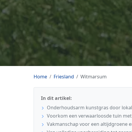
Home
Friesland
Witmarsum
In dit artikel:
Onderhoudsarm kunstgras door lokal
Voorkom een verwaarloosde tuin met 
Vakmanschap voor een altijdgroene en