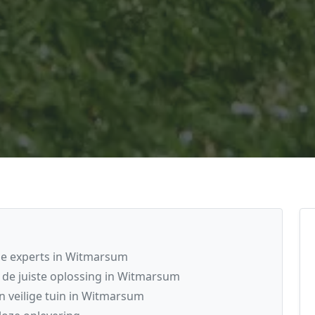
e experts in Witmarsum
de juiste oplossing in Witmarsum
 veilige tuin in Witmarsum