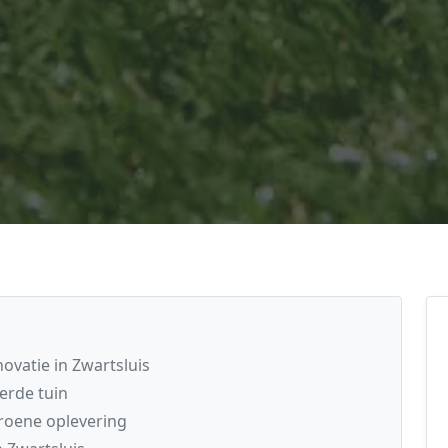
vatie in Zwartsluis
erde tuin
groene oplevering