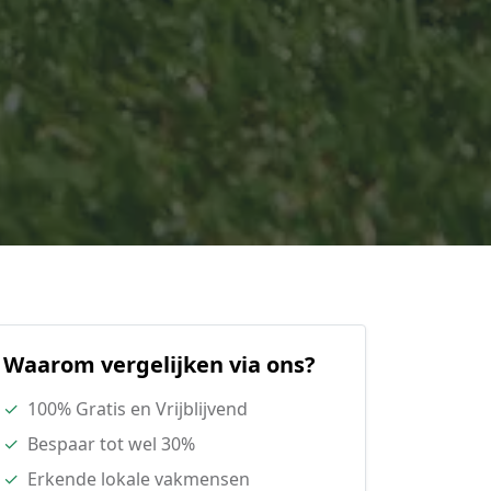
Waarom vergelijken via ons?
✓
100% Gratis en Vrijblijvend
✓
Bespaar tot wel 30%
✓
Erkende lokale vakmensen