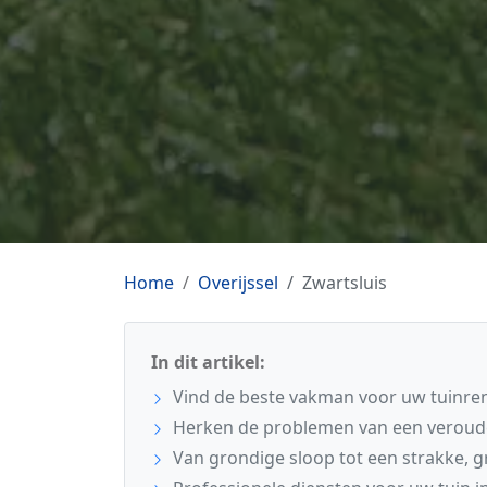
Home
Overijssel
Zwartsluis
In dit artikel:
Vind de beste vakman voor uw tuinreno
Herken de problemen van een veroud
Van grondige sloop tot een strakke, 