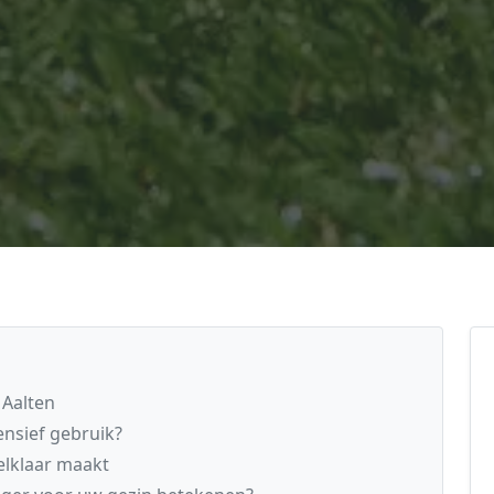
 Aalten
ensief gebruik?
elklaar maakt