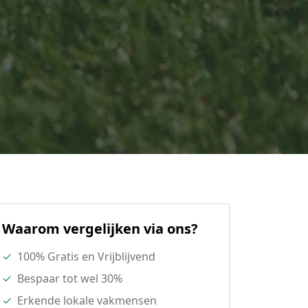
Waarom vergelijken via ons?
✓
100% Gratis en Vrijblijvend
✓
Bespaar tot wel 30%
✓
Erkende lokale vakmensen