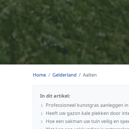
Home
Gelderland
Aalten
In dit artikel:
Professioneel kunstgras aanleggen in
Heeft uw gazon kale plekken door int
Hoe een vakman uw tuin veilig en spe