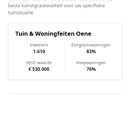
beste kunstgraskwaliteit voor uw specifieke
tuinsituatie.
Tuin & Woningfeiten Oene
Inwoners
Eengezinswoningen
1.610
83%
WOZ-waarde
Koopwoningen
€ 530.000
76%
Hoe werkt Kunstgras aanleggen
vergelijken in Oene?