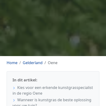
Home
Gelderland
Oene
In dit artikel:
Kies voor een erkende kunstgrasspecialist
in de regio Oene
Wanneer is kunstgras de beste oplossing
voor uw tuin?