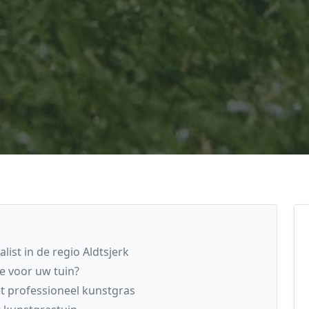
ist in de regio Aldtsjerk
e voor uw tuin?
t professioneel kunstgras