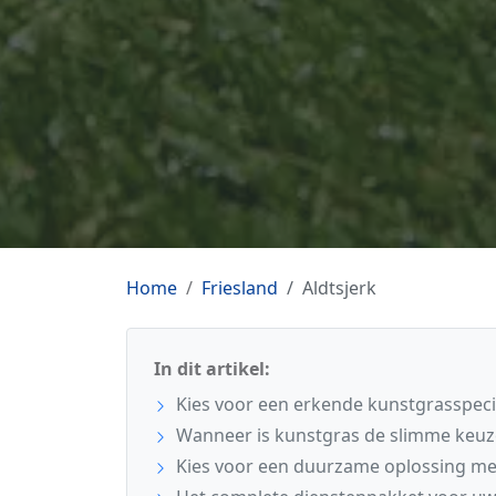
Home
Friesland
Aldtsjerk
In dit artikel:
Kies voor een erkende kunstgrasspecial
Wanneer is kunstgras de slimme keuz
Kies voor een duurzame oplossing me