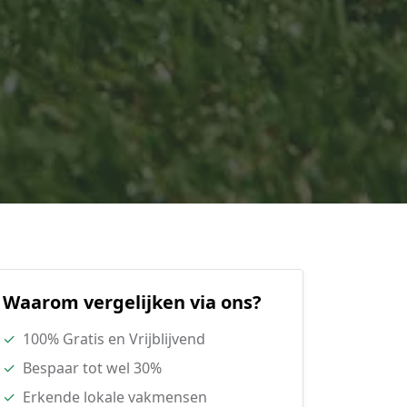
Waarom vergelijken via ons?
✓
100% Gratis en Vrijblijvend
✓
Bespaar tot wel 30%
✓
Erkende lokale vakmensen